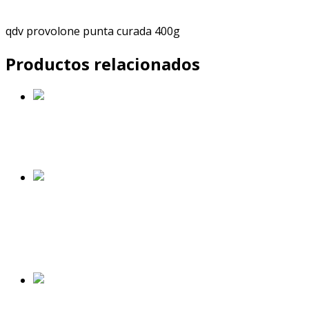
Share
Tweet
Pin
Mail
SMS
qdv provolone punta curada 400g
Productos relacionados
8650 Papas limón 24g (6 ud)
$
12,700.00
Añadir al carrito
8940 Brownie Sin Azúcar 46g (4
ud)
$
12,700.00
Añadir al carrito