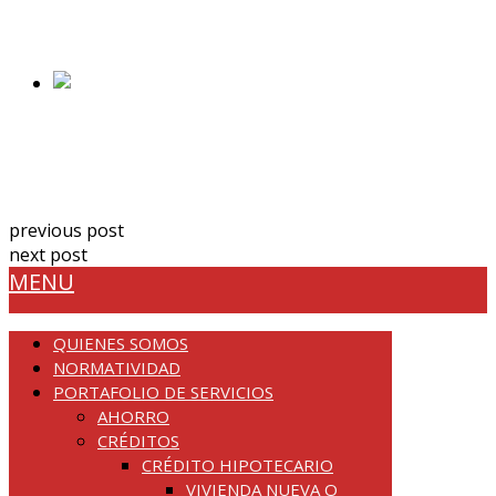
8312 Papas 110 gr
$
6,300.00
Añadir al carrito
8746 Nuez Pecana 200 gr
$
35,800.00
Añadir al carrito
previous post
8203 Harina Sin Gluten 400 gr
next post
8251 Merengue Natural sin Azúcar 12 g 1 und
MENU
QUIENES SOMOS
NORMATIVIDAD
PORTAFOLIO DE SERVICIOS
AHORRO
CRÉDITOS
CRÉDITO HIPOTECARIO
VIVIENDA NUEVA O