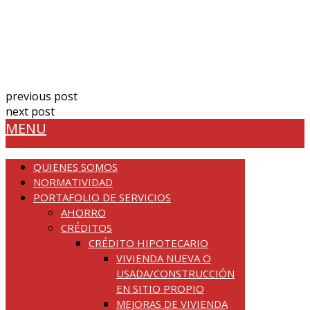
D042 yogurt alquería cuch 100gr
melocotón
$
1,500.00
Añadir al carrito
previous post
0460 Crema de leche X 850
next post
D040 Yog Alq Cuch 100g sixpack Fr-Me
MENU
QUIENES SOMOS
NORMATIVIDAD
PORTAFOLIO DE SERVICIOS
AHORRO
CRÉDITOS
CRÉDITO HIPOTECARIO
VIVIENDA NUEVA O
USADA/CONSTRUCCIÓN
EN SITIO PROPIO
MEJORAS DE VIVIENDA