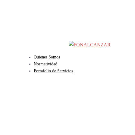
Saltar
al
contenido
Quienes Somos
Normatividad
Portafolio de Servicios